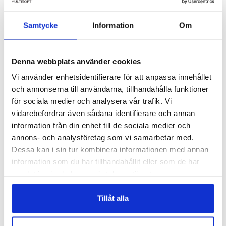
Samtycke
Information
Om
Recent News
Denna webbplats använder cookies
Vi använder enhetsidentifierare för att anpassa innehållet
Keep Your Business Safe
och annonserna till användarna, tillhandahålla funktioner
Ensure High…
för sociala medier och analysera vår trafik. Vi
april 10, 2021
vidarebefordrar även sådana identifierare och annan
information från din enhet till de sociala medier och
annons- och analysföretag som vi samarbetar med.
Dessa kan i sin tur kombinera informationen med annan
What’s the Holding Back the
information som du har tillhandahållit eller som de har
It…
samlat in när du har använt deras tjänster.
april 11, 2021
Läs vår
Integritetspolicy
Läs mer om våra
Cookies
Tillåt alla
This Week’s Top Stories About