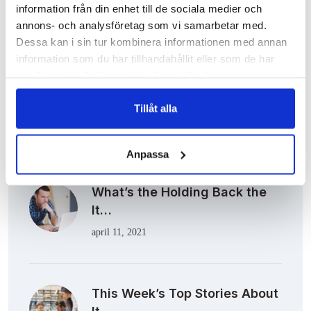
information från din enhet till de sociala medier och
annons- och analysföretag som vi samarbetar med.
Recent News
Dessa kan i sin tur kombinera informationen med annan
information som du har tillhandahållit eller som de har
samlat in när du har använt deras tjänster.
Keep Your Business Safe
Läs vår
Integritetspolicy
Ensure High…
Läs mer om våra
Cookies
Tillåt alla
april 10, 2021
Anpassa
What’s the Holding Back the
It…
april 11, 2021
This Week’s Top Stories About