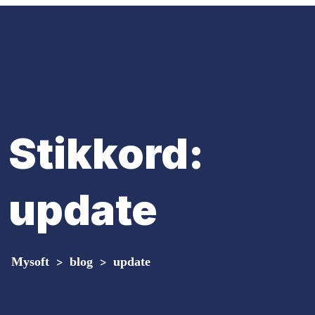
Stikkord:
update
Mysoft
>
blog
>
update