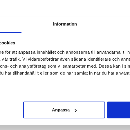
 Ensure High Availability.
early five decades and we bring But we ipsum dolor
Information
iusmod tempor incididunt laboreet dolore magna aliqua.
citation ullamco laboris…
cookies
e för att anpassa innehållet och annonserna till användarna, tillh
vår trafik. Vi vidarebefordrar även sådana identifierare och anna
nnons- och analysföretag som vi samarbetar med. Dessa kan i sin
har tillhandahållit eller som de har samlat in när du har använt 
Anpassa