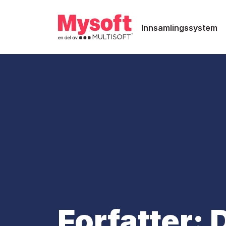
Innsamlingssystem
Forfatter:
D