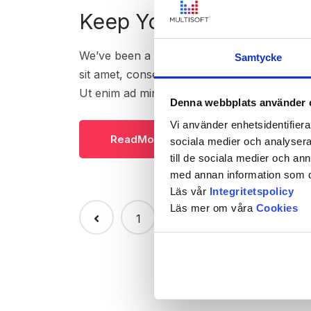
Keep Your Business Safe
We’ve been a strategy thought leader for n
Samtycke
sit amet, consectetur adipisicing elit sed e
Ut enim ad minim veniam, quis nostrud exer
Denna webbplats använder 
Vi använder enhetsidentifierar
ReadMore
sociala medier och analysera 
till de sociala medier och a
med annan information som du 
Läs vår
Integritetspolicy
Läs mer om våra
Cookies
1
2