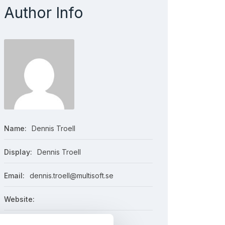
Author Info
Name:
Dennis Troell
Display:
Dennis Troell
Email:
dennis.troell@multisoft.se
Website:
Total Post:
11