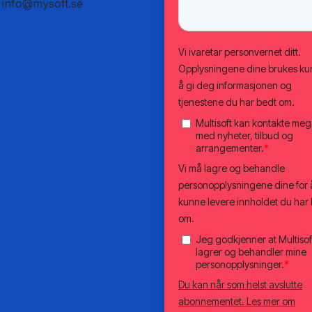
:
info@mysoft.se