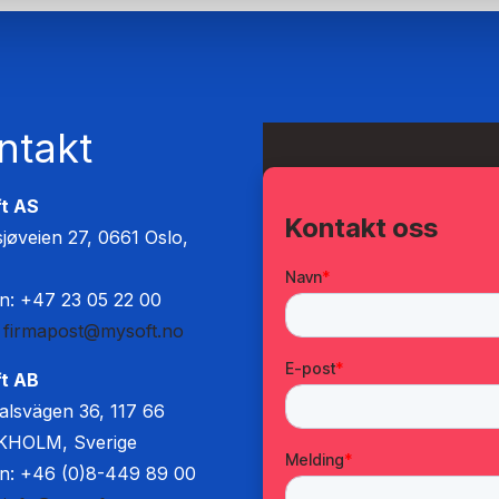
ntakt
t AS
jøveien 27, 0661 Oslo,
n: +47 23 05 22 00
:
firmapost@mysoft.no
t AB
alsvägen 36, 117 66
HOLM, Sverige
on: +46 (0)8-449 89 00